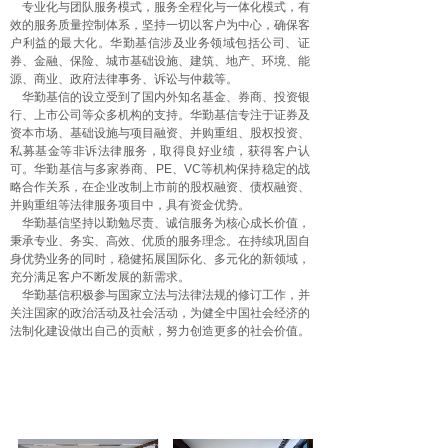
专业化与团队服务模式，服务全程化与一体化模式，有
效的服务质量控制体系，坚持一切以客户为中心，确保客
户利益的最大化。华勤基信涉及业务领域包括公司、证
券、金融、保险、城市基础设施、建筑、地产、环境、能
源、商业、政府法律事务、诉讼与仲裁等。
华勤基信的设立受到了国内外知名基金、券商、投资银
行、上市公司等众多机构的支持。华勤基信专注于证券及
资本市场、基础设施与项目融资、并购重组、股权投资、
私募基金等非诉法律服务，取得良好业绩，获得客户认
可。华勤基信与多家券商、PE、VC等机构保持稳定的战
略合作关系，在企业改制上市前的股权融资、债权融资、
并购重组等法律服务项目中，具有资金优势。
华勤基信坚持以勤勉尽责、诚信服务为核心成长价值，
秉承专业、务实、高效、优质的服务理念。在持续巩固自
身优势业务的同时，稳健拓展国际化、多元化的新领域，
充分满足客户不断发展的新需求。
华勤基信积极参与国家立法与法律法规的修订工作，并
关注国家的政治活动及社会活动，为健全中国社会经济的
法制化建设做出自己的贡献，努力创造更多的社会价值。