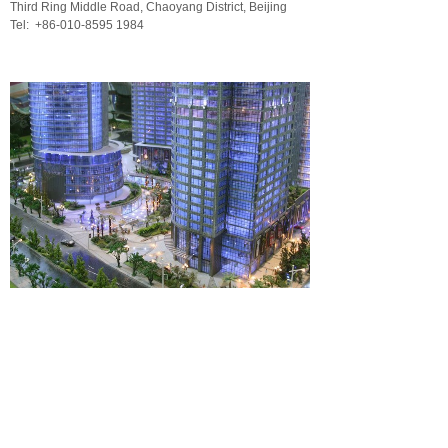
Third Ring Middle Road, Chaoyang District, Beijing
Tel: +86-010-8595 1984
杭州分所 民林金融中心B座
地址：杭州市上城区市民街69号民林金融中心B座1501
电话：+86-0571-8683 7012
Add: Room 1501, Building B, Minlin Financial Center,
No. 69 Minmin Street,Shangcheng District, Hangzhou
City
Tel: +86-0571-8683 7012