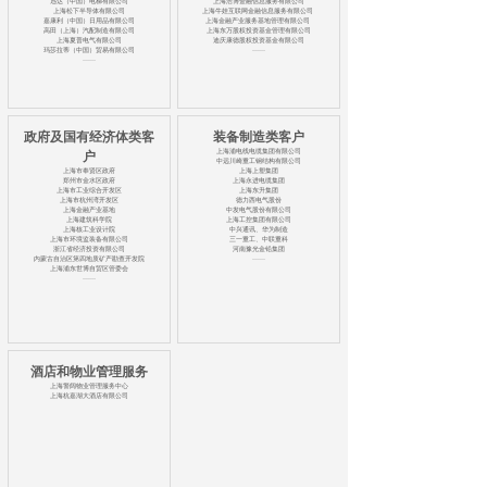
迅达（中国）电梯有限公司
上海浩博金融信息服务有限公司
上海松下半导体有限公司
上海牛娃互联网金融信息服务有限公司
嘉康利（中国）日用品有限公司
上海金融产业服务基地管理有限公司
高田（上海）汽配制造有限公司
上海东万股权投资基金管理有限公司
上海夏普电气有限公司
迪庆康德股权投资基金有限公司
玛莎拉蒂（中国）贸易有限公司
······
······
政府及国有经济体类客
装备制造类客户
上海浦电线电缆集团有限公司
户
中远川崎重工钢结构有限公司
上海市奉贤区政府
上海上塑集团
郑州市金水区政府
上海永进电缆集团
上海市工业综合开发区
上海东升集团
上海市杭州湾开发区
德力西电气股份
上海金融产业基地
中发电气股份有限公司
上海建筑科学院
上海工控集团有限公司
上海核工业设计院
中兴通讯、华为制造
上海市环境监装备有限公司
三一重工、中联重科
浙江省经济投资有限公司
河南豫光金铅集团
内蒙古自治区第四地质矿产勘查开发院
······
上海浦东世博自贸区管委会
······
酒店和物业管理服务
上海警阔物业管理服务中心
上海杭嘉湖大酒店有限公司