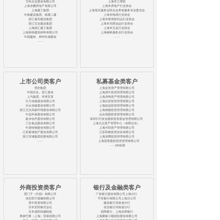
万科企业股份有限公司
上海市工商联
上海东樱房地产有限公司
上海市房地产行业协会
上海建工集团
上海现代服务业联合会养老服务专业委员会
中南建设集团、南通二建
上海市电缆行业协会
浙江诸安建设集团
上海市家用纺织品行业协会
浙江宝业建设集团
上海市润滑油品行业协会
上海南汇建工集团
上海市五金行业协会
上海烁得建筑材料有限公司
上海钢铁服务业行业协会
中国建材、神州长城股份
······
······
上市公司类客户
私募基金类客户
美的集团
上海金吾资产管理有限公司
中国石化、双汇股份
上海珺牛投资管理有限公司
上汽集团、环球车享
上海泽鸣资产管理有限公司
引力传媒股份有限公司
上海欣岩投资管理有限公司
分众传媒股份有限公司
上海励远投资管理有限公司
浙江尤夫高新纤维股份有限公司
上海雄愉投资管理有限公司
中远环保股份有限公司
汕头明园投资管理有限公司
新乡化纤股份有限公司
深圳行行友信股权投资基金管理有限公司
三全食品股份有限公司
上海九沅资产管理中心（有限合伙）
中原特钢股份有限公司
上海仟阳资产管理有限公司
江苏新城地产股份有限公司
江苏和棋投资挂你有限公司
浙江宋城集团控股有限公司
上海深腾投资管理有限公司
······
上海贤商股权投资管理有限公司
······100余家
外商投资类客户
银行及金融类客户
西门子（中国）有限公司
广发银行股份有限公司上海分行
强生医疗器械有限公司
平安银行有限公司上海分公司
美中投资有限公司
建设银行河南省分行
日本安田株式会社
农业银行河南省分行
日本成田机械制造
招商银行、上海农商银行
奥林巴斯（上海）贸易有限公司
上海聚银小额贷款股份有限公司