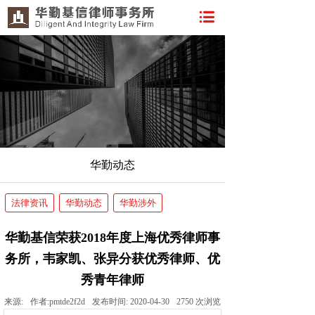
华勤动态
法律资讯
华勤动态
华勤涉外
华勤基信荣获2018年度上海优秀律师事
务所，韦家凯、张异分获优秀律师、优
秀青年律师
来源:
作者:
pmtde2f2d
发布时间:
2020-04-30
2750
次浏览