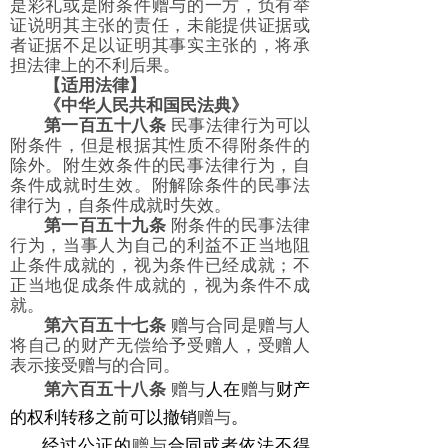
是彩礼或是附条件赠与的一方，负有举
证说明其主张的责任，未能提供证据或
者证据不足以证明其事实主张的，将承
担法律上的不利后果。
【适用法律】
《中华人民共和国民法典》
第一百五十八条
民事法律行为可以
附条件，但是根据其性质不得附条件的
除外。附生效条件的民事法律行为，自
条件成就时生效。附解除条件的民事法
律行为，自条件成就时失效。
第一百五十九条
附条件的民事法律
行为，当事人为自己的利益不正当地阻
止条件成就的，视为条件已经成就；不
正当地促成条件成就的，视为条件不成
就。
第六百五十七条
赠与合同是赠与人
将自己的财产无偿给予受赠人，受赠人
表示接受赠与的合同。
第六百五十八条
赠与
人在
赠与
财产
的权利转移之前可以撤销
赠与
。
经过公证的
赠与
合同或者依法不得