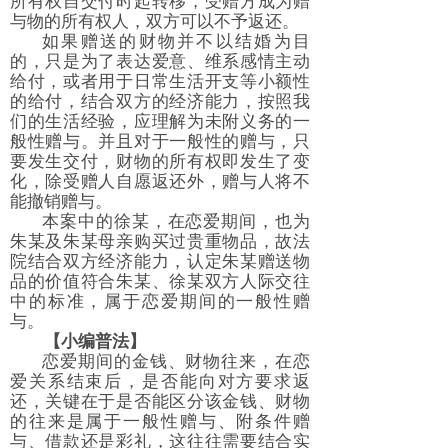
所有权自交付时起转移，受赠方成为赠
与物的所有权人，双方可以不予返还。
如果赠送的财物并不以结婚为目
的，只是为了表达爱意、维系感情主动
给付，或者用于日常生活开支等小额性
的给付，结合双方的经济能力，按照我
们的生活经验，应理解为未附义务的一
般性赠与。并且对于一般性的赠与，只
要发生交付，财物的所有权即发生了变
化，除受赠人自愿返还外，赠与人将不
能撤销赠与。
本案中的徐某，在恋爱期间，也为
朱某及朱某母亲购买过贵重物品，故法
院结合双方经济能力，认定朱某赠送物
品的价值符合朱某、徐某双方人际交往
中的标准，属于恋爱期间的一般性赠
与。
【小编普法】
恋爱期间的金钱、财物往来，在恋
爱关系结束后，是否能向对方要求返
还，关键在于是否能区分该金钱、财物
的往来是属于一般性赠与、附条件赠
与、借款还是彩礼，这往往需要结合实