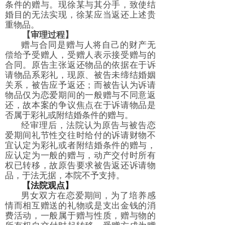
条件的赠与。现徐某与其分手，致使结
婚目的无法实现，徐某应当返还上述贵
重物品。
【审理过程】
赠与合同是赠与人将自己的财产无
偿给予受赠人，受赠人表示接受赠与的
合同。原告主张返还物品的依据在于诉
请物品系彩礼，现原、被告未缔结婚姻
关系，被告应予返还；而被告认为诉请
物品仅为恋爱期间的一般赠与不同意返
还，故本案的争议焦点在于诉请物品是
否属于彩礼或附结婚条件的赠与。
经审理后，法院认为原告与被告恋
爱期间礼节性交往时给付的诉请财物不
宜认定为彩礼或者附结婚条件的赠与，
应认定为一般的赠与，动产交付时所有
权已转移，故原告要求被告返还诉请物
品，于法无据，本院不予支持。
【法院观点】
男女双方在恋爱期间，为了培养感
情而相互赠送的礼物或是支出金钱的消
费活动，一般属于赠与性质，赠与物的