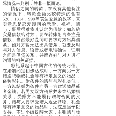
际情况来判别，并非一概而论。
情侣之间的转款，在没有其他备注
的情况下，转款金额比较特殊的含有
520，1314，999等表达爱意的数字，真
实意思是恋爱期间的示爱、祝福、赠
与，事后很难将其认定为借款；如若确
实是借款给对方，要在转账附言备注是
借款，当然最好是同时要求对方出具借
条。如对方暂无法出具借条，就要及时
与对方信息、语音或者电话确认，证明
之间是借贷关系，并留存好与对方进行
沟通的相关证据。
彩礼系起于中国古代的传统习俗。
在婚姻约定初步达成时，一方向另一方
赠送聘物或礼金等有特定意义的物品，
俗称彩礼。附条件的赠与与彩礼类似，
一方以结婚为条件向另一方赠送物品或
者金钱。若男女双方稍后并未缔结婚姻
关系，受赠方不能履行赠与合同的义
务，赠与人要求受赠人返还聘物、礼金
等有特定意义的物品时，法院应当予以
支持。不过小编提醒大家，主张赠与物