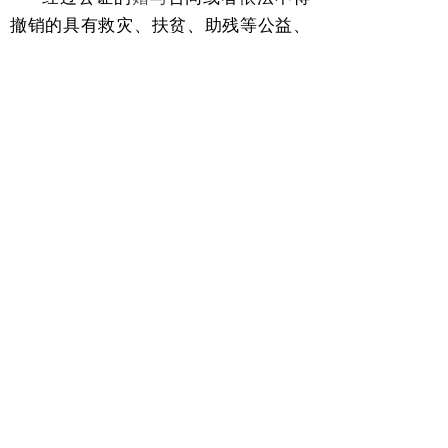
撤销的具有救灾、扶贫、助残等公益、
道德义务性质的
赠与
合同，不适用前款
规定。
最高人民法院关于适用《中华人民
共和国民法典》婚姻家庭编的解释
（一）
第五条
当事人请求返还按照习俗给
付的
彩礼
的，如果查明属于
以下情形，
人民法院应当予以支持：
（一）双方未办理结婚登记手续；
（二）双方办理结婚登记手续但确
未共同生活；
（三）婚前给付并导致给付人生活
困难。
适用前款第二项、第三项的规定，应当
以双方离婚为条件。