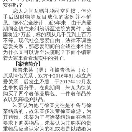
安在吗？
恋人之间互赠礼物司空见惯，但分
手后因财物等反目成仇的案例并不鲜
见。据不完全统计，近5年来，由于恋爱
期间金钱往来纠纷诉至法院的案件，全
国将近2万起，标的额从几千元到上百万
不等。现代社会恋爱自由，法律不调整
恋爱关系，那恋爱期间的金钱往来纠纷
为什么又可以诉至法院呢？下面小编带
着大家来看看现实中的例子。
【案情简介】
原告朱某（男）和被告徐某（女）
原系情侣关系，双方于2016年8月确立恋
爱关系，后发生矛盾，于2017年12月发
生争执后分手。在此期间，朱某为徐某
购买了四个奢侈品牌包、一件奢侈品外
衣以及高端护肤品。
朱某认为他与徐某交往是准备与徐
某结婚的，故朱某多次带徐某旅游，为
其购物。朱某为了与徐某结婚而在徐某
要求下购买物品，朱某认为其购买的贵
重物品应当认定为彩礼或者是以结婚为