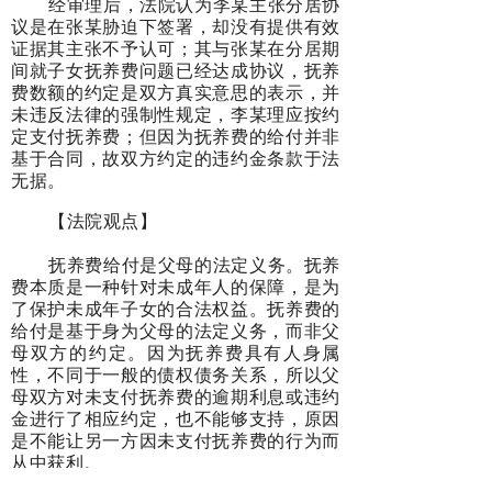
经审理后，法院认为李某主张分居协
议是在张某胁迫下签署，却没有提供有效
证据其主张不予认可；其与张某在分居期
间就子女抚养费问题已经达成协议，抚养
费数额的约定是双方真实意思的表示，并
未违反法律的强制性规定，李某理应按约
定支付抚养费；但因为抚养费的给付并非
基于合同，故双方约定的违约金条款于法
无据。
【法院观点】
抚养费给付是父母的法定义务。抚养
费本质是一种针对未成年人的保障，是为
了保护未成年子女的合法权益。抚养费的
给付是基于身为父母的法定义务，而非父
母双方的约定。因为抚养费具有人身属
性，不同于一般的债权债务关系，所以父
母双方对未支付抚养费的逾期利息或违约
金进行了相应约定，也不能够支持，原因
是不能让另一方因未支付抚养费的行为而
从中获利。
就本案而言李某对李小某有法定的抚