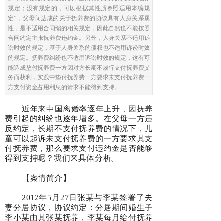
规定；没有规定的，可以根据其性质参照适用本编规
定”，父母间达成的关于抚养费的协议具有人身关系属
性，是不适用合同编的相关规定，因此自然也不能按照
合同约定主张抚养费违约金。另外，人身关系不适用诉
讼时效的规定，基于人身关系的债权也不适用诉讼时效
的规定。抚养费纠纷也不适用诉讼时效的规定，这有可
能造成垫付抚养费一方因对方长期不履行支付抚养费义
务而获利，实践中垫付抚养费一方要求未支付抚养费一
方支付资金占用利息的请求不能得到支持。
近年来中国离婚率逐年上升，因抚养
费引起的纠纷也逐年增多。在父母一方违
反约定，长期不支付抚养费的情况下，儿
童可以起诉未支付抚养费的一方要求其支
付抚养费，那么要求支付违约金是否能够
得到支持呢？我们来具体分析。
【案情简介】
2012年5月27日张某与李某签署了夫
妻分居协议，协议约定：分居期间婚生子
李小某由其张某抚养，李某每月给付抚养