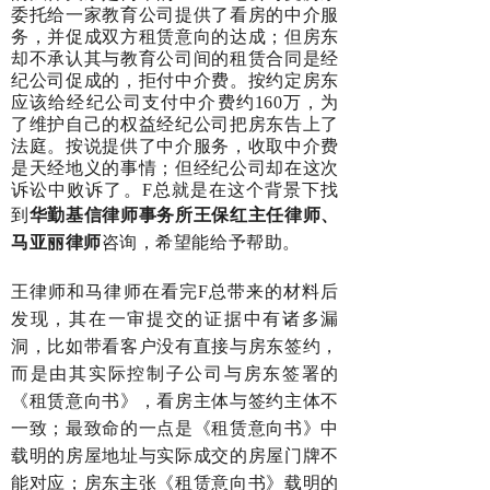
委托给一家教育公司提供了看房的中介服
务，并促成双方租赁意向的达成；但房东
却不承认其与教育公司间的租赁合同是经
纪公司促成的，拒付中介费。按约定房东
应该给经纪公司支付中介费约160万，为
了维护自己的权益经纪公司把房东告上了
法庭。按说提供了中介服务，收取中介费
是天经地义的事情；但经纪公司却在这次
诉讼中败诉了。F总就是在这个背景下找
到
华勤基信律师事务所王保红主任律师、
马亚丽律师
咨询，希望能给予帮助。
王律师和马律师在看完F总带来的材料后
发现，其在一审提交的证据中有诸多漏
洞，
比如带看客户没有直接与房东签约，
而是由其实际控制子公司与房东签署的
《租赁意向书》，看房主体与签约主体不
一致；最致命的一点是《租赁意向书》中
载明的房屋地址与实际成交的房屋门牌不
能对应；房东主
张《租赁意向书》载明的