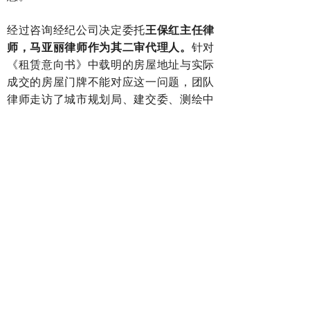
经过咨询经纪公司决定委托
王保红主任律
师，马亚丽律师
作为其二审代理人。
针对
《租赁意向书》中载明的房屋地址与实际
成交的房屋门牌不能对应这一问题，团队
律师走访了城市规划局、建交委、测绘中
心、派出所；并向法院申请调查令调取了
相关材料才最终证明《租赁意向书》中记
载的房屋地址系成交房屋在建时临时的地
址，《租赁意向书》中记载房屋与实际成
交房屋为同一房屋。
针对一审提交的证据
中的其他漏洞，王律师和马律师额外收集
并整理出了8组证据对其一一填补，最终
使得二审法院认定带看和成交系同一房
源，带看客户公司实际控股的子公司签约
仍视为有效成交，撤销了一审判决，
并改
判要求房东支付经纪公司中介费160余万
元，一审二审诉讼费也均由房东承担。