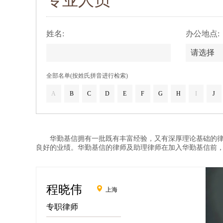
专业人员
姓名:
办公地点:
请选择
全部名单(按姓氏拼音进行检索)
A
B
C
D
E
F
G
H
I
J
华勤基信拥有一批既有丰富经验，又有深厚理论基础的律师
良好的业绩。华勤基信的律师及助理律师在加入华勤基信前
程晓伟
上海
专职律师