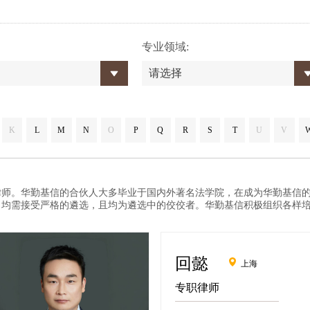
专业领域:
请选择
K
L
M
N
O
P
Q
R
S
T
U
V
。华勤基信的合伙人大多毕业于国内外著名法学院，在成为华勤基信的
，均需接受严格的遴选，且均为遴选中的佼佼者。华勤基信积极组织各样
回懿
上海
专职律师